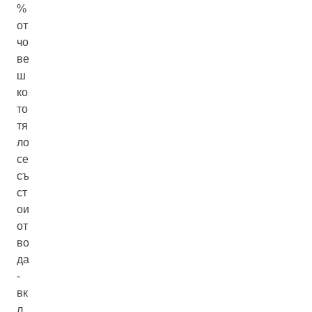
%
от
чо
ве
ш
ко
то
тя
ло
се
съ
ст
ои
от
во
да
-
вк
л