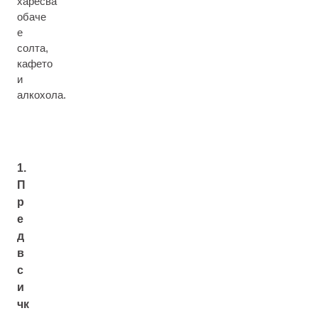
харесва
обаче
е
солта,
кафето
и
алкохола.
1.
П
р
е
д
в
с
и
чк