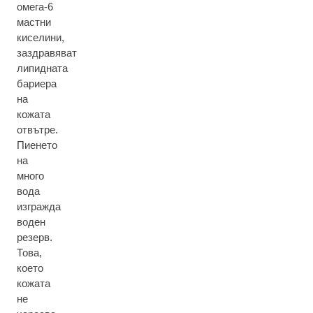
омега-6
мастни
киселини,
заздравяват
липидната
бариера
на
кожата
отвътре.
Пиенето
на
много
вода
изгражда
воден
резерв.
Това,
което
кожата
не