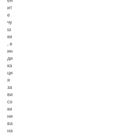
ен
ит
е
чу
ш
ки
, е
ин
ди
ка
ци
я
за
ви
со
ки
ни
ва
на