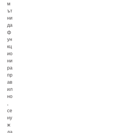
м
ът
ни
да
ф
ун
кц
ио
ни
ра
пр
ав
ил
но
,
се
ну
ж
да