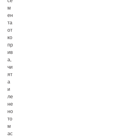
се
м
ен
та
от
ко
пр
ив
а,
чи
ят
а
и
ле
не
но
то
м
ас