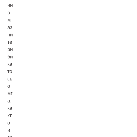
ни
в
м
аз
ни
те
ри
би
ка
то
сь
о
мг
а,
ка
кт
о
и