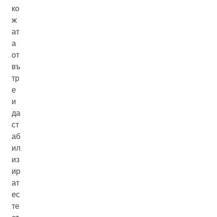
ко
ж
ат
а
от
въ
тр
е
и
да
ст
аб
ил
из
ир
ат
ес
те