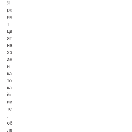
Я
рк
ия
т
цв
ят
на
хр
ан
и
ка
то
ка
йс
ии
те
,
об
ле