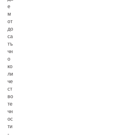
е
м
от
до
са
тъ
чн
о
ко
ли
че
ст
во
те
чн
ос
ти
-