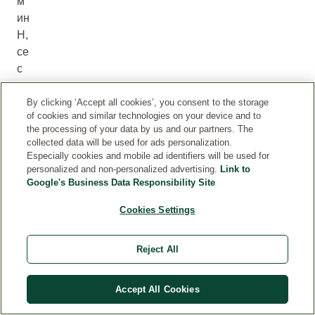
м
ин
H,
се
с
м
ят
By clicking ‘Accept all cookies’, you consent to the storage
of cookies and similar technologies on your device and to
а
the processing of your data by us and our partners. The
за
collected data will be used for ads personalization.
на
Especially cookies and mobile ad identifiers will be used for
й-
personalized and non-personalized advertising.
Link to
Google's Business Data Responsibility Site
до
бр
Cookies Settings
ия
т
Reject All
ви
та
м
Accept All Cookies
ин