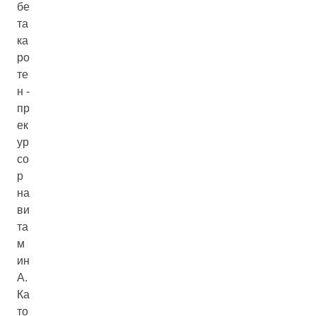
бе
та
ка
ро
те
н -
пр
ек
ур
со
р
на
ви
та
м
ин
А.
Ка
то