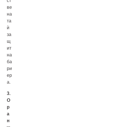
ст
ве
на
та
ѝ
за
щ
ит
на
ба
ри
ер
а.
3.
О
р
а
н