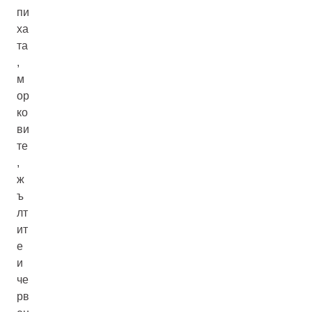
пи
ха
та
,
м
ор
ко
ви
те
,
ж
ъ
лт
ит
е
и
че
рв