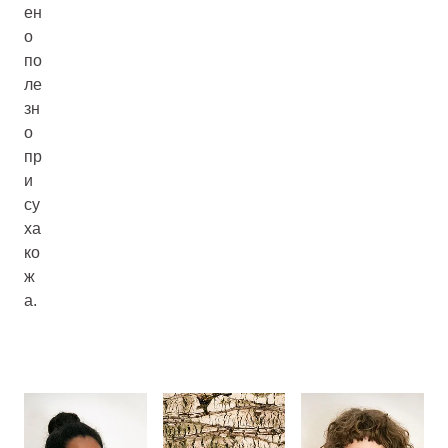
ен
о
по
ле
зн
о
пр
и
су
ха
ко
ж
а.