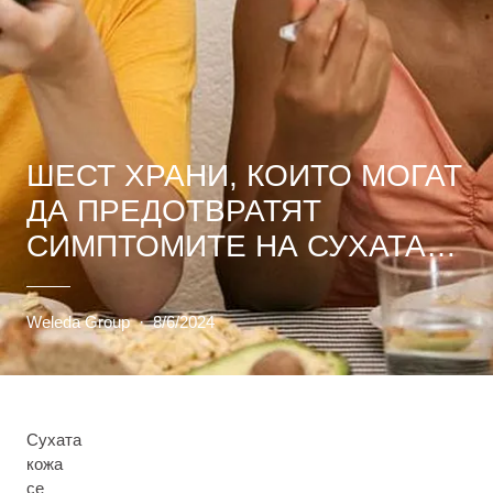
ШЕСТ ХРАНИ, КОИТО МОГАТ
ДА ПРЕДОТВРАТЯТ
СИМПТОМИТЕ НА СУХАТА
КОЖА
Weleda Group
·
8/6/2024
Сухата
кожа
се