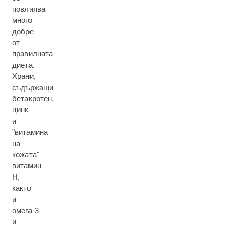
повлиява
много
добре
от
правилната
диета.
Храни,
съдържащи
бетакротен,
цинк
и
"витамина
на
кожата"
витамин
H,
както
и
омега-3
и