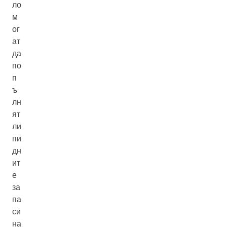
ло
м
ог
ат
да
по
п
ъ
лн
ят
ли
пи
дн
ит
е
за
па
си
на