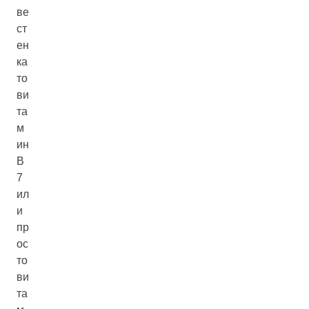
ве
ст
ен
ка
то
ви
та
м
ин
B
7
ил
и
пр
ос
то
ви
та