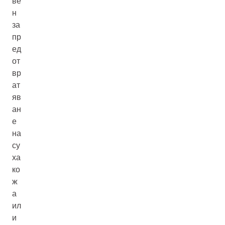
ве
н
за
пр
ед
от
вр
ат
яв
ан
е
на
су
ха
ко
ж
а
ил
и