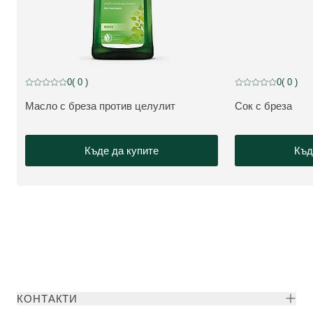
0
( 0 )
0
( 0 )
Текуща оценка: 0 от 5 звезди оценен от 0 клиенти
Текуща оценка: 0 
Масло с бреза против целулит
Сок с бреза
ВИЖТЕ ПРОДУКТ:
ВИЖТЕ ПРОДУК
Къде да купите
Къд
КОНТАКТИ