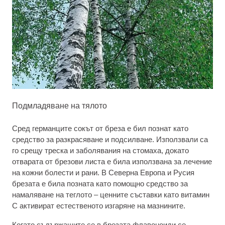
Подмладяване на тялото
Сред германците сокът от бреза е бил познат като
средство за разкрасяване и подсилване. Използвали са
го срещу треска и заболявания на стомаха, докато
отварата от брезови листа е била използвана за лечение
на кожни болести и рани. В Северна Европа и Русия
брезата е била позната като помощно средство за
намаляване на теглото – ценните съставки като витамин
С активират естественото изгаряне на мазнините.
Когато съдържащите се в брезата флавоноиди се