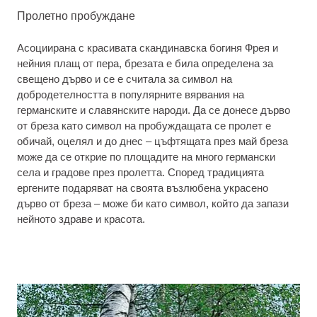
Пролетно пробуждане
Асоциирана с красивата скандинавска богиня Фрея и
нейния плащ от пера, брезата е била определена за
свещено дърво и се е считала за символ на
добродетелността в популярните вярвания на
германските и славянските народи. Да се донесе дърво
от бреза като символ на пробуждащата се пролет е
обичай, оцелял и до днес – цъфтящата през май бреза
може да се открие по площадите на много германски
села и градове през пролетта. Според традицията
ергените подаряват на своята възлюбена украсено
дърво от бреза – може би като символ, който да запази
нейното здраве и красота.