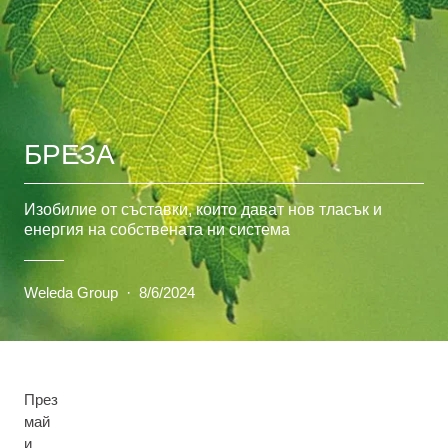
БРЕЗА
Изобилие от съставки, които дават нов тласък и
енергия на собствената ни система
Weleda Group
·
8/6/2024
През
май
и