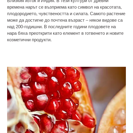
Близкия изток и Индия. В тези култури от древни
времена нарът се възприема като символ на красотата,
плодородието, чувствеността и силата. Самото растение
може да достигне до почтена възраст – някои видове са
над 200-годишни. В последните години плодовете на
нара бяха преоткрити като елемент в готвенето и новите
козметични продукти.