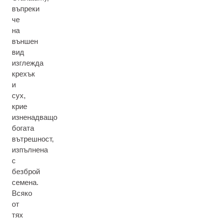
въпреки
че
на
външен
вид
изглежда
крехък
и
сух,
крие
изненадващо
богата
вътрешност,
изпълнена
с
безброй
семена.
Всяко
от
тях