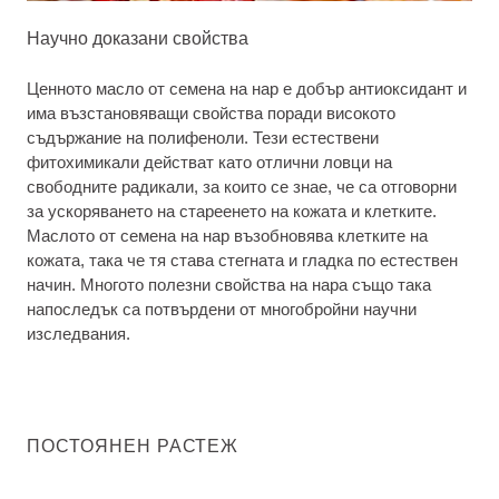
Научно доказани свойства
Ценното масло от семена на нар е добър антиоксидант и
има възстановяващи свойства поради високото
съдържание на полифеноли. Тези естествени
фитохимикали действат като отлични ловци на
свободните радикали, за които се знае, че са отговорни
за ускоряването на стареенето на кожата и клетките.
Маслото от семена на нар възобновява клетките на
кожата, така че тя става стегната и гладка по естествен
начин. Многото полезни свойства на нара също така
напоследък са потвърдени от многобройни научни
изследвания.
ПОСТОЯНЕН РАСТЕЖ