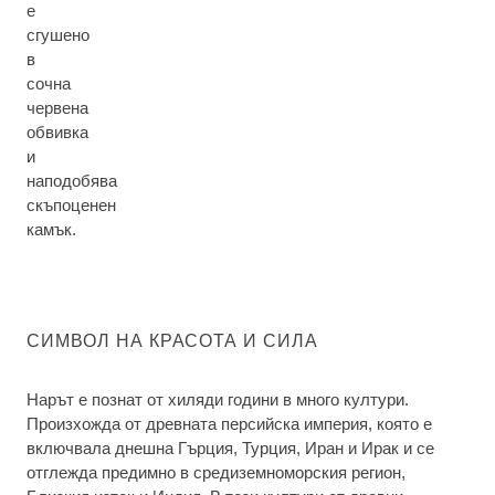
е
сгушено
в
сочна
червена
обвивка
и
наподобява
скъпоценен
камък.
СИМВОЛ НА КРАСОТА И СИЛА
Нарът е познат от хиляди години в много култури.
Произхожда от древната персийска империя, която е
включвала днешна Гърция, Турция, Иран и Ирак и се
отглежда предимно в средиземноморския регион,