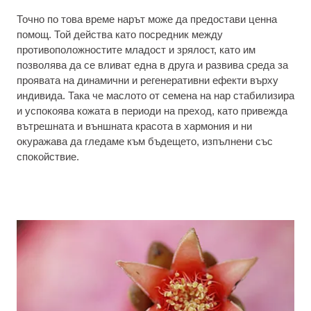
Точно по това време нарът може да предостави ценна
помощ. Той действа като посредник между
противоположностите младост и зрялост, като им
позволява да се вливат една в друга и развива среда за
проявата на динамични и регенеративни ефекти върху
индивида. Така че маслото от семена на нар стабилизира
и успокоява кожата в периоди на преход, като привежда
вътрешната и външната красота в хармония и ни
окуражава да гледаме към бъдещето, изпълнени със
спокойствие.