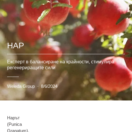
НАР
Експерт в балансиране на крайности, стимулира
регенериращите сили
Weleda Group
·
8/6/2024
Нарът
(Punica
Granatum),