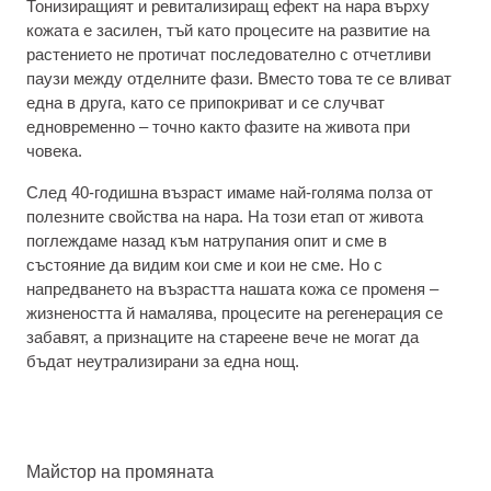
Тонизиращият и ревитализиращ ефект на нара върху
кожата е засилен, тъй като процесите на развитие на
растението не протичат последователно с отчетливи
паузи между отделните фази. Вместо това те се вливат
една в друга, като се припокриват и се случват
едновременно – точно както фазите на живота при
човека.
След 40-годишна възраст имаме най-голяма полза от
полезните свойства на нара. На този етап от живота
поглеждаме назад към натрупания опит и сме в
състояние да видим кои сме и кои не сме. Но с
напредването на възрастта нашата кожа се променя –
жизнеността й намалява, процесите на регенерация се
забавят, а признаците на стареене вече не могат да
бъдат неутрализирани за една нощ.
Майстор на промяната