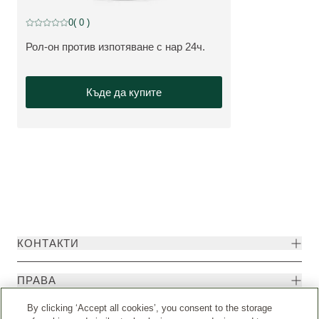
0
( 0 )
Текуща оценка: 0 от 5 звезди оценен от 0 клиенти
Рол-он против изпотяване с нар 24ч.
ВИЖТЕ ПРОДУКТ:
Къде да купите
КОНТАКТИ
ПРАBA
By clicking ‘Accept all cookies’, you consent to the storage