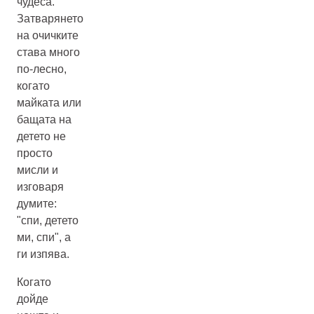
чудеса.
Затварянето
на очичките
става много
по-лесно,
когато
майката или
бащата на
детето не
просто
мисли и
изговаря
думите:
"спи, детето
ми, спи", а
ги изпява.
Когато
дойде