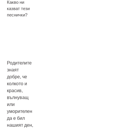
Какво ни
казват тези
песнички?
Родителите
знаят
добре, че
колкото и
красив,
вълнуващ
или
уморителен
да е бил
нашият ден,