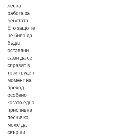
лесна
работа за
бебетата.
Ето защо те
не бива да
бъдат
оставяни
сами да се
справят в
този труден
момент на
преход -
особено
когато една
приспивна
песничка
може да
свърши