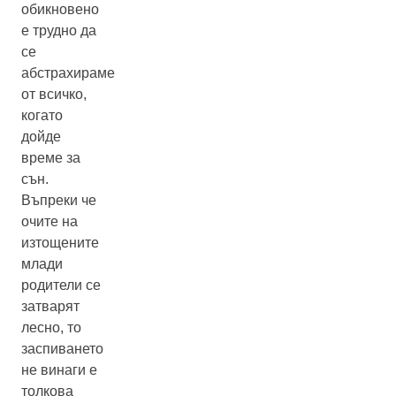
обикновено
е трудно да
се
абстрахираме
от всичко,
когато
дойде
време за
сън.
Въпреки че
очите на
изтощените
млади
родители се
затварят
лесно, то
заспиването
не винаги е
толкова