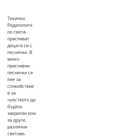
Тихичко:
Родителите
по света
приспиват
децата си с
песнички. В
много
приспивни
песнички се
пее за
спокойствие
и за
чувството да
бъдеш
закрилян или
за други,
различни
светове.