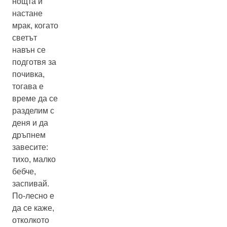
нощта и
настане
мрак, когато
светът
навън се
подготвя за
почивка,
тогава е
време да се
разделим с
деня и да
дръпнем
завесите:
тихо, малко
бебче,
заспивай.
По-лесно е
да се каже,
отколкото