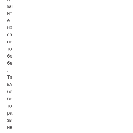
ал
ит
е
на
св
ое
то
бе
бе
.
Та
ка
бе
бе
то
ра
зв
ив