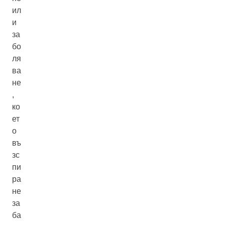
ил
и
за
бо
ля
ва
не
,
ко
ет
о
въ
зс
пи
ра
не
за
ба