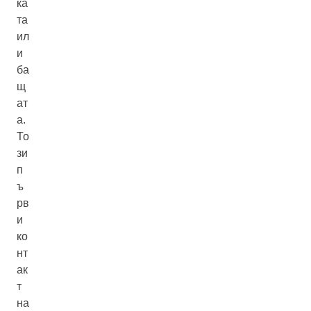
ка
та
ил
и
ба
щ
ат
а.
То
зи
п
ъ
рв
и
ко
нт
ак
т
на