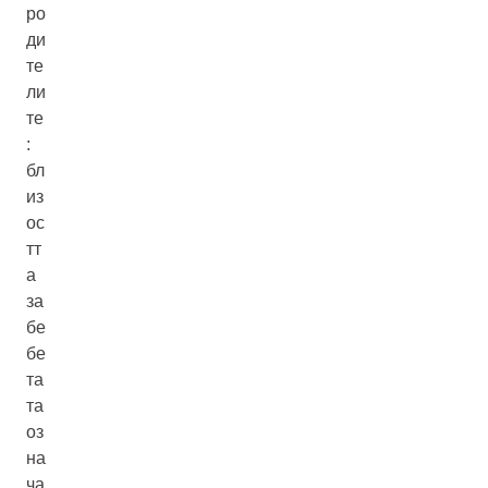
ро
ди
те
ли
те
:
бл
из
ос
тт
а
за
бе
бе
та
та
оз
на
ча