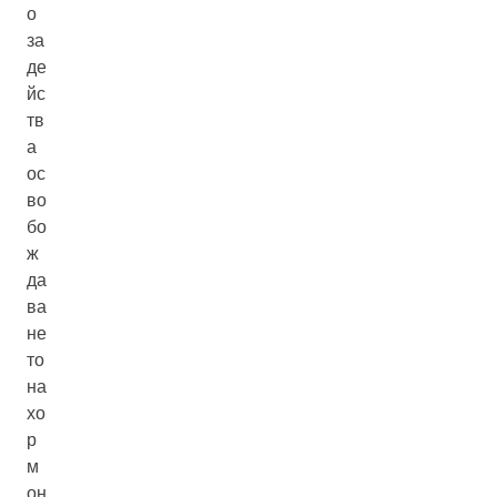
о
за
де
йс
тв
а
ос
во
бо
ж
да
ва
не
то
на
хо
р
м
он