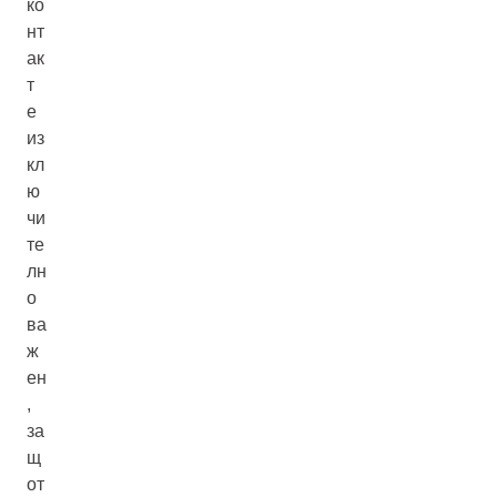
ко
нт
ак
т
е
из
кл
ю
чи
те
лн
о
ва
ж
ен
,
за
щ
от