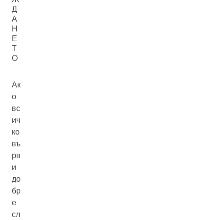
Д
А
Н
Е
Т
О
Ак
о
вс
ич
ко
въ
рв
и
до
бр
е
сл