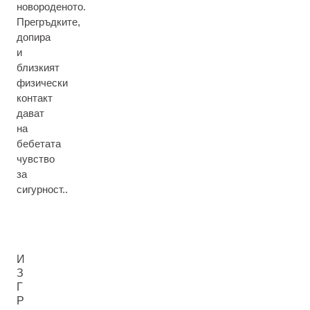
новороденото.
Прегръдките,
допира
и
близкият
физически
контакт
дават
на
бебетата
чувство
за
сигурност..
И
З
Г
Р