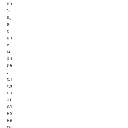
вр
ъ
щ
а
с
вн
и
м
ан
ие
,
сл
ед
ов
ат
ел
но
не
са