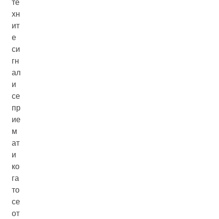
те
хн
ит
е
си
гн
ал
и
се
пр
ие
м
ат
и
ко
га
то
се
от