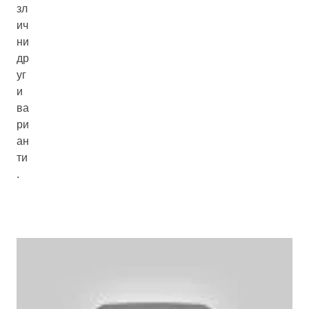
зл
ич
ни
др
уг
и
ва
ри
ан
ти
.