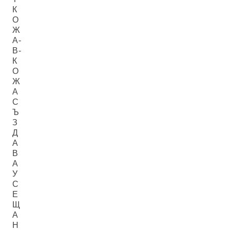
К
О
Ж
А-
В-
К
О
Ж
А
С
Ъ
З
Д
А
В
А
У
С
Е
Щ
А
Н