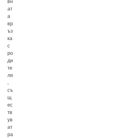
вн
ат
а
вр
ъз
ка
с
ро
ди
те
ля
,
съ
щ
ес
тв
ув
ат
ра