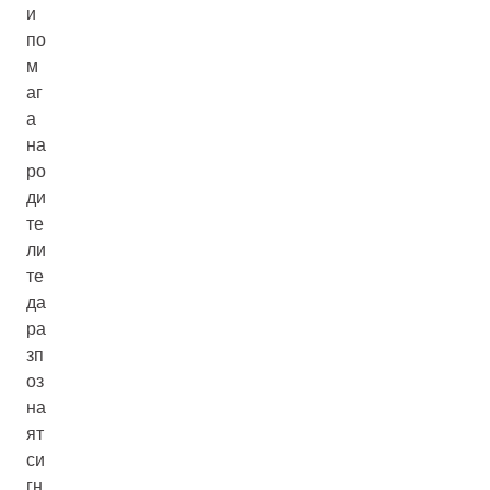
и
по
м
аг
а
на
ро
ди
те
ли
те
да
ра
зп
оз
на
ят
си
гн