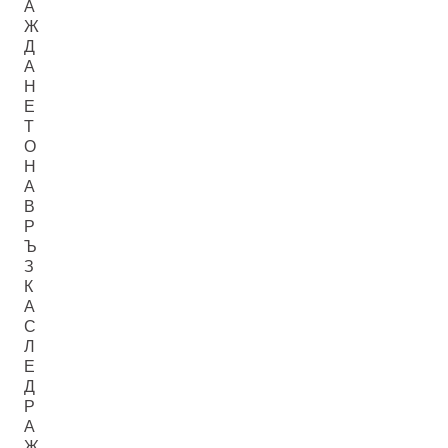
А
Ж
Д
А
Н
Е
Т
О
Н
А
В
Р
Ъ
З
К
А
С
Л
Е
Д
Р
А
Ж