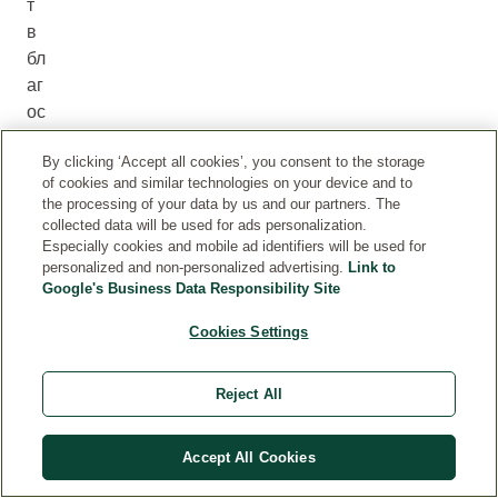
т
в
бл
аг
ос
ъс
By clicking ‘Accept all cookies’, you consent to the storage
то
of cookies and similar technologies on your device and to
ян
the processing of your data by us and our partners. The
ие
collected data will be used for ads personalization.
то
Especially cookies and mobile ad identifiers will be used for
personalized and non-personalized advertising.
Link to
на
Google's Business Data Responsibility Site
бе
бе
Cookies Settings
то
,
Reject All
ос
об
ен
Accept All Cookies
о