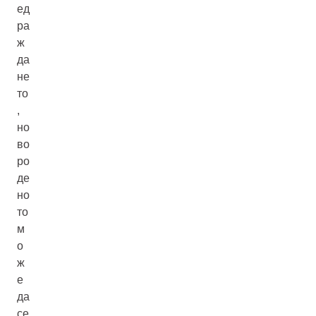
ед
ра
ж
да
не
то
,
но
во
ро
де
но
то
м
о
ж
е
да
се