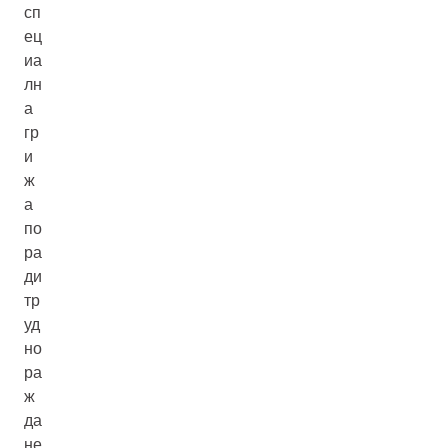
сп
ец
иа
лн
а
гр
и
ж
а
по
ра
ди
тр
уд
но
ра
ж
да
не