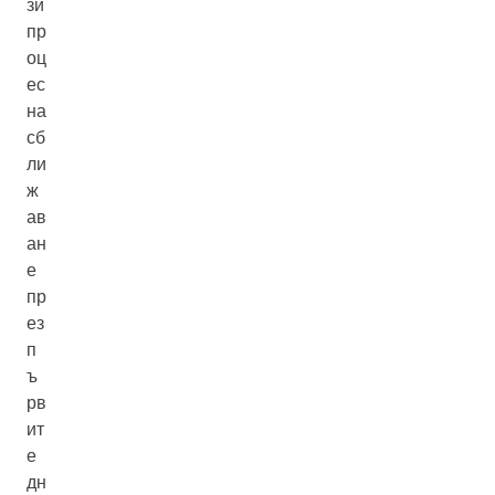
зи
пр
оц
ес
на
сб
ли
ж
ав
ан
е
пр
ез
п
ъ
рв
ит
е
дн