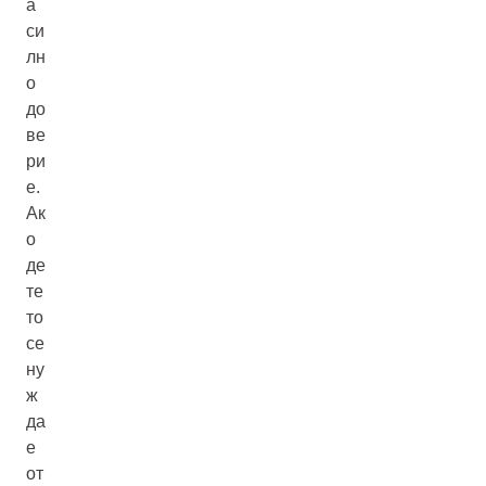
а
си
лн
о
до
ве
ри
е.
Ак
о
де
те
то
се
ну
ж
да
е
от