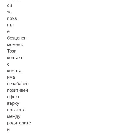
си
за
пръв
път
е
безценен
момент.
Този
контакт
с
кожата
има
незабавен
позитивен
ефект
върху
връзката
между
родителите
и