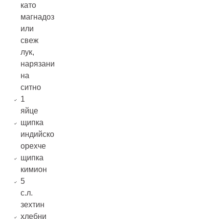
като
магнадоз
или
свеж
лук,
нарязани
на
ситно
1
яйце
щипка
индийско
орехче
щипка
кимион
5
с.л.
зехтин
хлебни