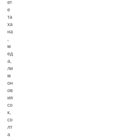
ет
е
та
ха
на
,
м
ед
а,
ли
м
он
ов
ия
со
к,
со
лт
а