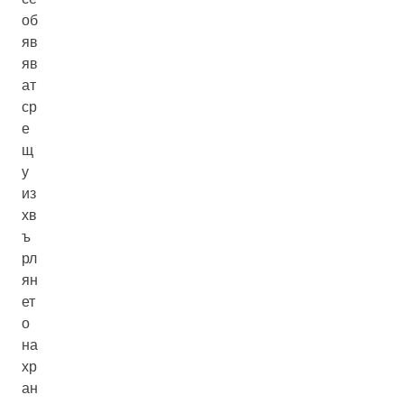
об
яв
яв
ат
ср
е
щ
у
из
хв
ъ
рл
ян
ет
о
на
хр
ан