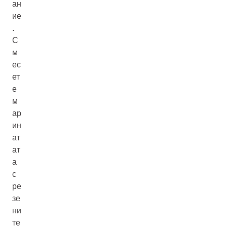
ан
ие
.
С
м
ес
ет
е
м
ар
ин
ат
ат
а
с
ре
зе
ни
те