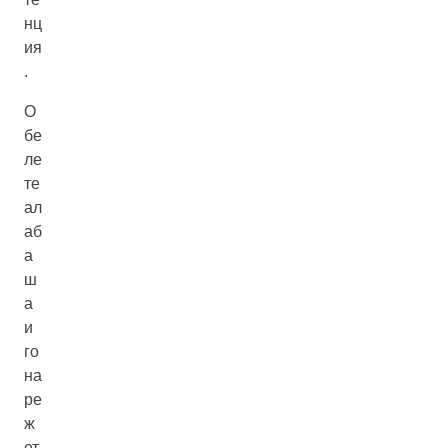
нц
ия
.
О
бе
ле
те
ал
аб
а
ш
а
и
го
на
ре
ж
ет