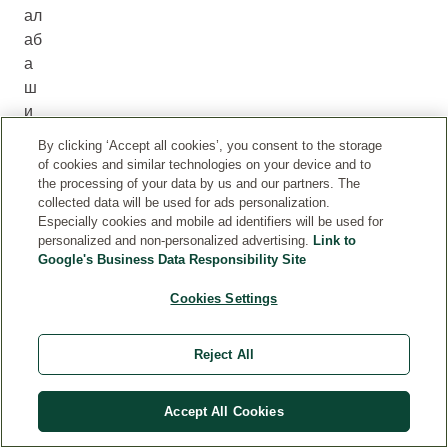
ал
аб
а
ш
и
по
By clicking ‘Accept all cookies’, you consent to the storage
р
of cookies and similar technologies on your device and to
ъс
the processing of your data by us and our partners. The
collected data will be used for ads personalization.
ет
Especially cookies and mobile ad identifiers will be used for
е
personalized and non-personalized advertising.
Link to
с
Google's Business Data Responsibility Site
на
Cookies Settings
ря
за
ни
Reject All
те
ле
Accept All Cookies
ш
ни