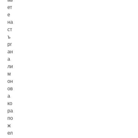
ет
е
на
ст
ъ
рг
ан
а
ли
м
он
ов
а
ко
ра
по
ж
ел