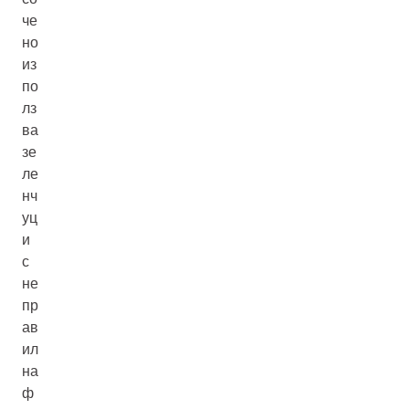
че
но
из
по
лз
ва
зе
ле
нч
уц
и
с
не
пр
ав
ил
на
ф