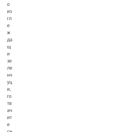
о
из
гл
е
ж
да
щ
и
зе
ле
нч
уц
и,
го
тв
ач
ит
е
се