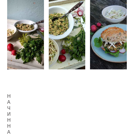
Н
А
Ч
И
Н
Н
А