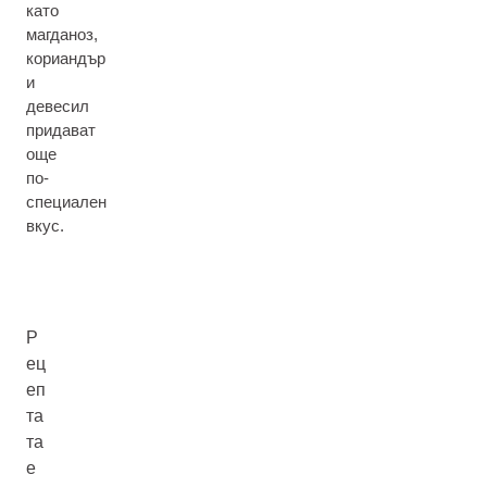
като
магданоз,
кориандър
и
девесил
придават
още
по-
специален
вкус.
Р
ец
еп
та
та
е