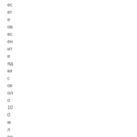
ес
ет
е
ов
ес
ен
ит
е
яд
ки
с
ок
ол
о
10
0
м
л
во