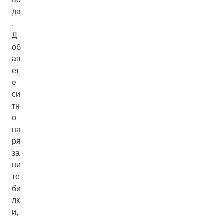
да
.
Д
об
ав
ет
е
си
тн
о
на
ря
за
ни
те
би
лк
и,