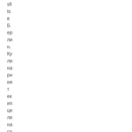
sfi
ts
в
Б
ер
ли
н.
Ку
ли
на
рн
ия
т
ек
ип
це
ле
на
со