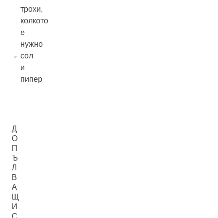
трохи,
колкото
е
нужно
сол
и
пипер
Д
О
П
Ъ
Л
В
А
Щ
И
С