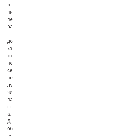
и
пи
пе
ра
,
до
ка
то
не
се
по
лу
чи
па
ст
а.
Д
об
ав