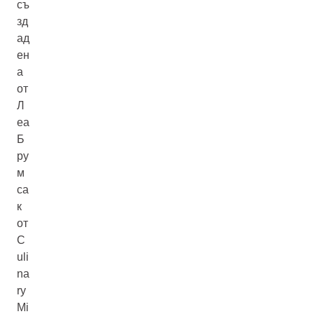
съ
зд
ад
ен
а
от
Л
еа
Б
ру
м
са
к
от
C
uli
na
ry
Mi