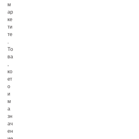
м
ар
ке
ти
те
.
То
ва
,
ко
ет
о
и
м
а
зн
ач
ен
ие