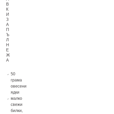
В
К
И
З
А
П
Ъ
Л
Н
Е
Ж
А
50
грама
овесени
ядки
малко
свежи
билки,