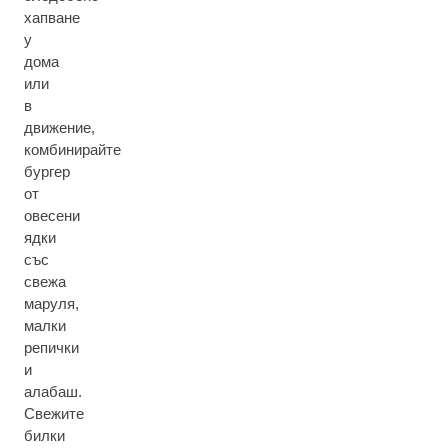
хапване
у
дома
или
в
движение,
комбинирайте
бургер
от
овесени
ядки
със
свежа
маруля,
малки
репички
и
алабаш.
Свежите
билки