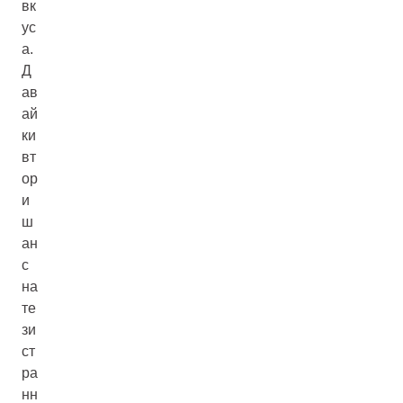
вк
ус
а.
Д
ав
ай
ки
вт
ор
и
ш
ан
с
на
те
зи
ст
ра
нн