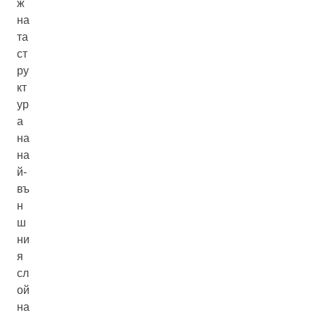
ж
на
та
ст
ру
кт
ур
а
на
на
й-
въ
н
ш
ни
я
сл
ой
на