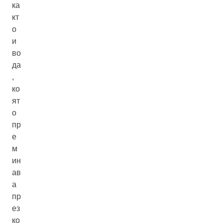
ка
кт
о
и
во
да
,
ко
ят
о
пр
е
м
ин
ав
а
пр
ез
ко