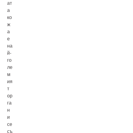
ат
а
ко
ж
а
е
на
й-
го
ле
м
ия
т
ор
га
н
и
се
съ