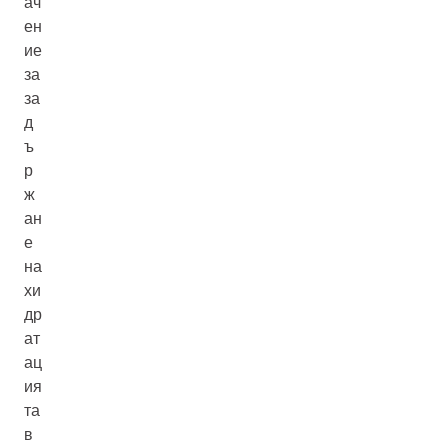
ач
ен
ие
за
за
д
ъ
р
ж
ан
е
на
хи
др
ат
ац
ия
та
в