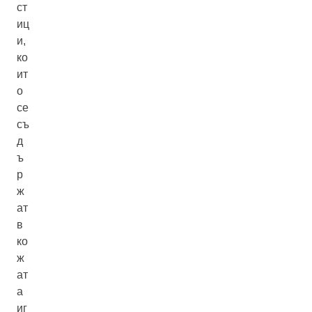
ст
иц
и,
ко
ит
о
се
съ
д
ъ
р
ж
ат
в
ко
ж
ат
а
иг