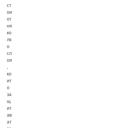
ст
ои
от
ня
ко
лк
о
сл
оя
,
ко
ит
о
за
щ
ит
ав
ат