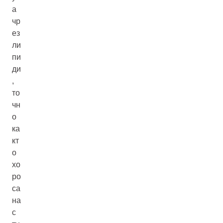
а
чр
ез
ли
пи
ди
,
то
чн
о
ка
кт
о
хо
ро
са
на
с