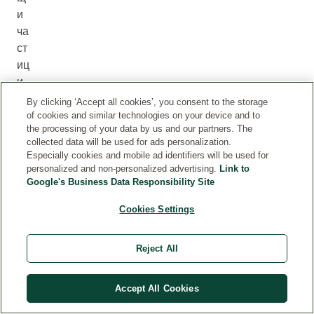
и
ча
ст
иц
и -
вс
By clicking ‘Accept all cookies’, you consent to the storage
ич
of cookies and similar technologies on your device and to
the processing of your data by us and our partners. The
ки
collected data will be used for ads personalization.
за
Especially cookies and mobile ad identifiers will be used for
ед
personalized and non-personalized advertising.
Link to
но
Google's Business Data Responsibility Site
ос
Cookies Settings
иг
ур
Reject All
яв
ат
пр
Accept All Cookies
ев