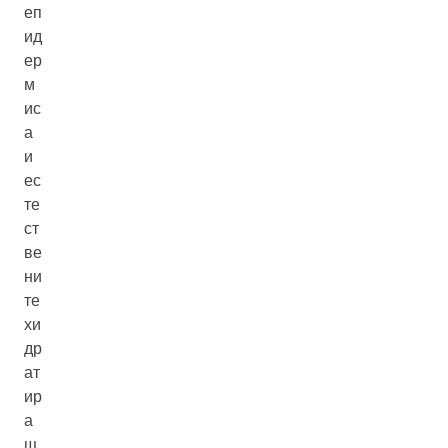
еп
ид
ер
м
ис
а
и
ес
те
ст
ве
ни
те
хи
др
ат
ир
а
щ