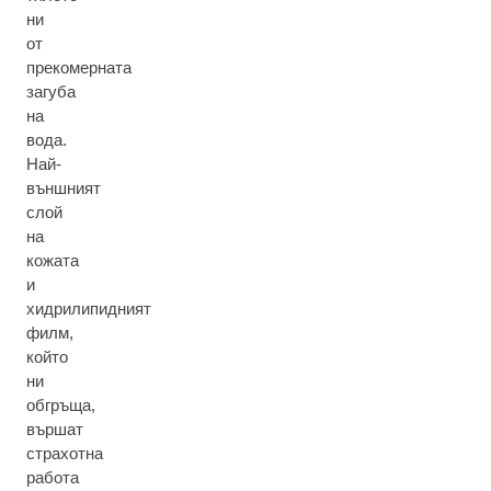
ни
от
прекомерната
загуба
на
вода.
Най-
външният
слой
на
кожата
и
хидрилипидният
филм,
който
ни
обгръща,
вършат
страхотна
работа