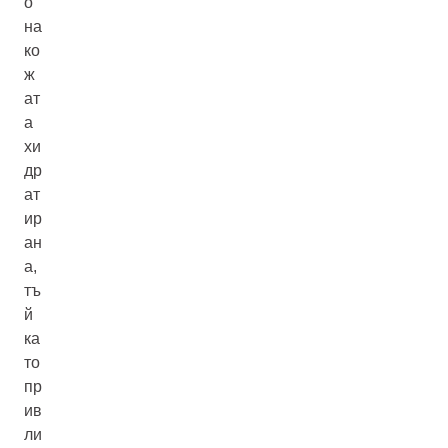
о
на
ко
ж
ат
а
хи
др
ат
ир
ан
а,
тъ
й
ка
то
пр
ив
ли