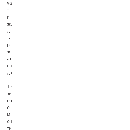
ча
т
и
за
д
ъ
р
ж
ат
во
да
.
Те
зи
ел
е
м
ен
ти