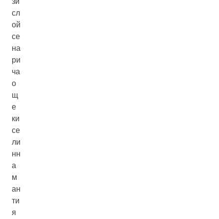
зи
сл
ой
се
на
ри
ча
о
щ
е
ки
се
ли
нн
а
м
ан
ти
я