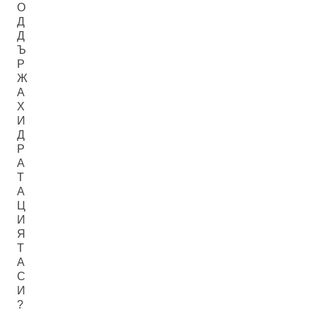
О
Д
Д
Ъ
Р
Ж
А
Х
И
Д
Р
А
Т
А
Ц
И
Я
Т
А
С
И
?