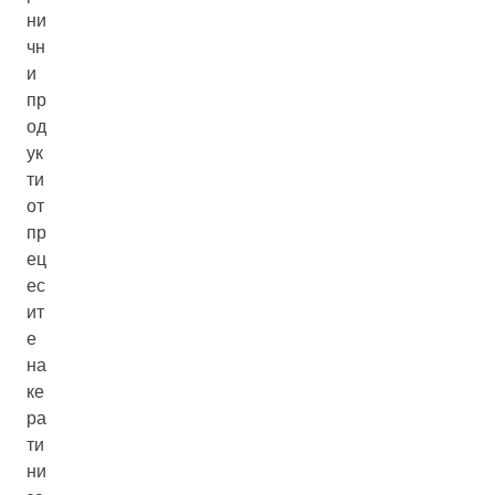
ни
чн
и
пр
од
ук
ти
от
пр
ец
ес
ит
е
на
ке
ра
ти
ни