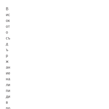
В
ис
ок
от
о
съ
д
ъ
р
ж
ан
ие
на
ли
пи
ди
в
ро