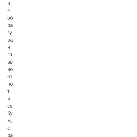
и
е
об
ра
зу
ва
н
гл
ав
но
от
по
т
и
се
бу
м,
ст
ра