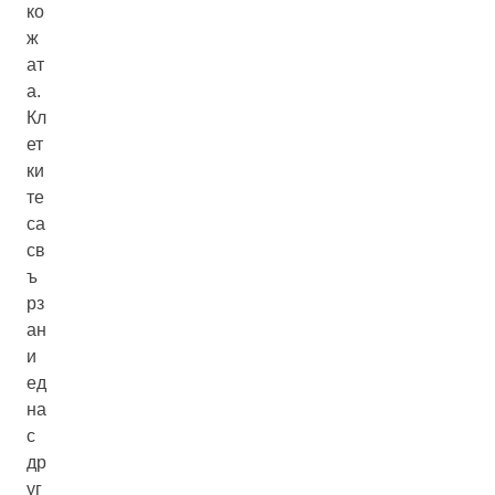
ко
ж
ат
а.
Кл
ет
ки
те
са
св
ъ
рз
ан
и
ед
на
с
др
уг