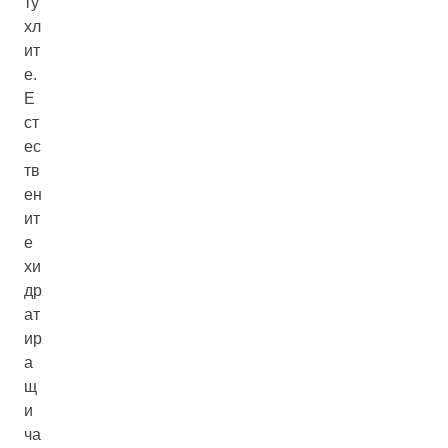
ту
хл
ит
е.
Е
ст
ес
тв
ен
ит
е
хи
др
ат
ир
а
щ
и
ча