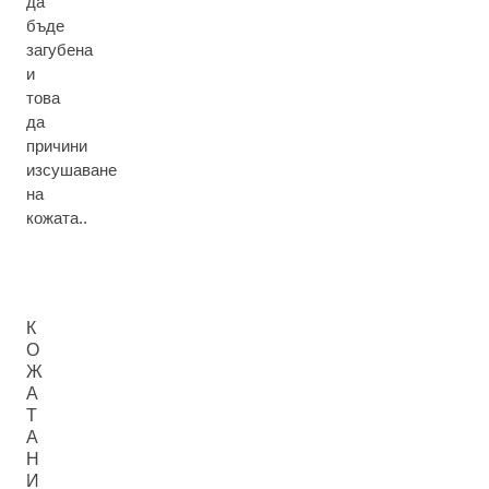
да
бъде
загубена
и
това
да
причини
изсушаване
на
кожата..
К
О
Ж
А
Т
А
Н
И