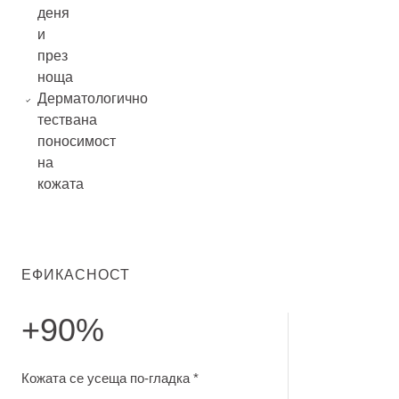
деня
и
през
ноща
Дерматологично
тествана
поносимост
на
кожата
ЕФИКАСНОСТ
+90%
Кожата се усеща по-гладка. самооценка след 28 дни
Кожата се усеща по-гладка *