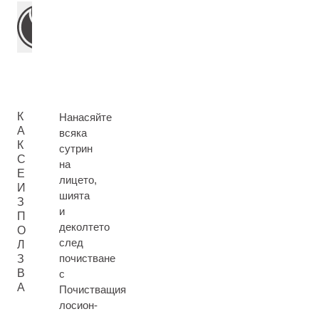
К
Нанасяйте
А
всяка
К
сутрин
С
на
Е
лицето,
И
шията
З
и
П
деколтето
О
след
Л
почистване
З
В
с
А
Почистващия
лосион-