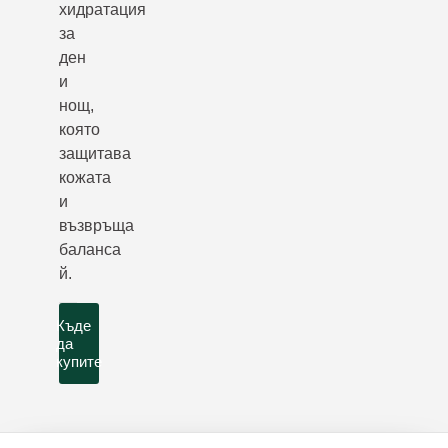
хидратация
за
ден
и
нощ,
която
защитава
кожата
и
възвръща
баланса
й.
Къде
да
купите