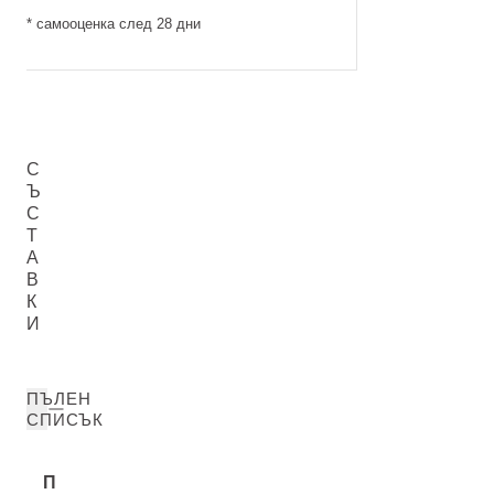
* самооценка след 28 дни
С
Ъ
С
Т
А
В
К
И
ПЪЛЕН
СПИСЪК
П