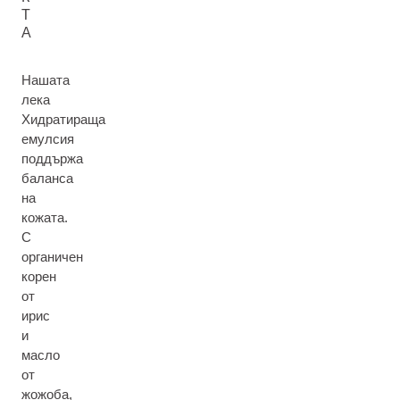
Т
А
Нашата
лека
Хидратираща
емулсия
поддържа
баланса
на
кожата.
С
органичен
корен
от
ирис
и
масло
от
жожоба,