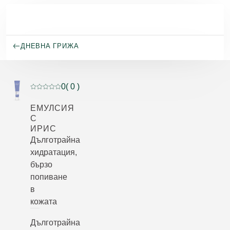
Премини към основното съдържание
ДНЕВНА ГРИЖА
0
( 0 )
Текуща оценка: 0 от 5 звезди оценен от 0 клиенти
ЕМУЛСИЯ
С
ИРИС
Дълготрайна
хидратация,
бързо
попиване
в
кожата
Дълготрайна