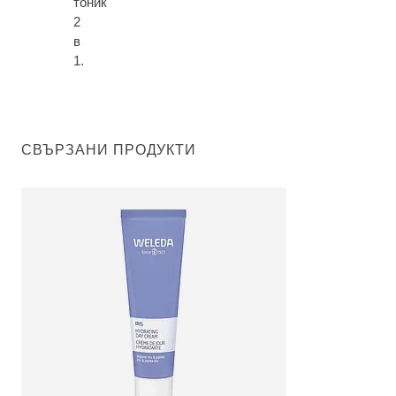
тоник
2
в
1.
СВЪРЗАНИ ПРОДУКТИ