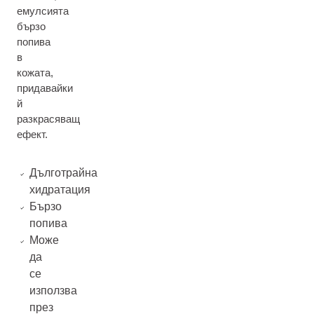
емулсията
бързо
попива
в
кожата,
придавайки
й
разкрасяващ
ефект.
Дълготрайна
хидратация
Бързо
попива
Може
да
се
използва
през