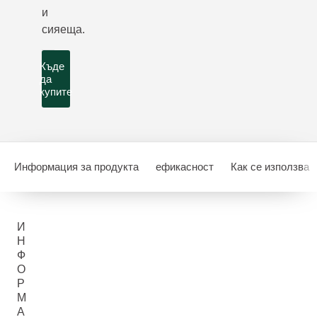
и
сияеща.
Къде
да
купите
Информация за продукта
ефикасност
Как се използва
И
Н
Ф
О
Р
М
А