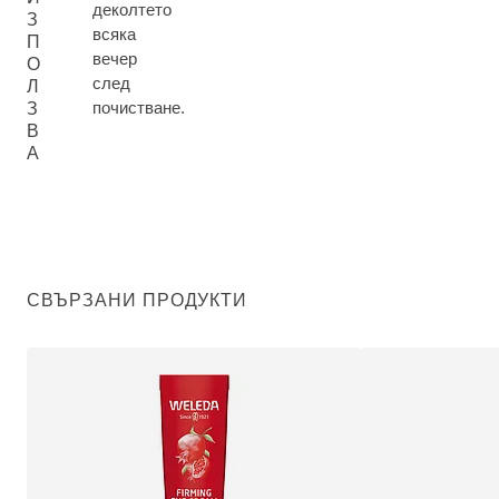
деколтето
З
всяка
П
вечер
О
след
Л
почистване.
З
В
А
СВЪРЗАНИ ПРОДУКТИ