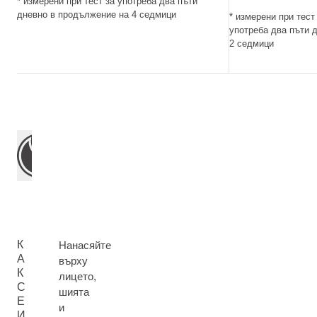
* измерени при тест за употреба два пъти
дневно в продължение на 4 седмици
* измерени при тест
употреба два пъти 
2 седмици
К
Нанасяйте
А
върху
К
лицето,
С
шията
Е
и
И