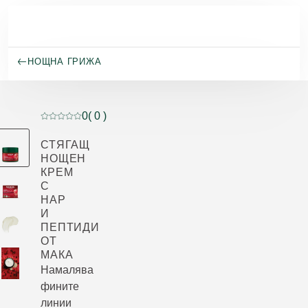
Премини към основното съдържание
НОЩНА ГРИЖА
0
( 0 )
Текуща оценка: 0 от 5 звезди оценен от 0 клиенти
СТЯГАЩ
НОЩЕН
КРЕМ
С
НАР
И
ПЕПТИДИ
ОТ
МАКА
Намалява
фините
линии