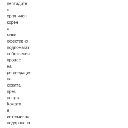
пептидите
от
органичен
корен
от
мака
ефективно
подпомагат
собствения
процес
на
регенерация
на
кожата
през
нощта.
Кожата
е
интензивно
подхранена