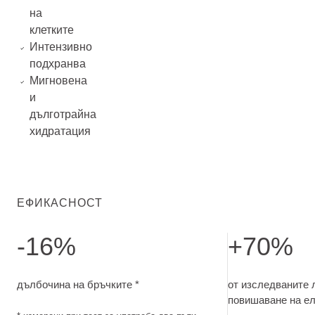
на
клетките
Интензивно
подхранва
Мигновена
и
дълготрайна
хидратация
ЕФИКАСНОСТ
-16%
+70%
дълбочина на бръчките. измерени при тест за употреба
от изследваните
дълбочина на бръчките *
от изследваните
повишаване на ел