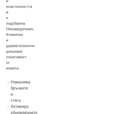
и
еластичността
ѝ
е
подобрена.
Некомедогенен.
Клинично
и
дерматологично
доказана
поносимост
от
кожата.
Намалява
бръчките
и
стяга
Активира
обновяването