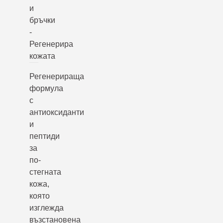
и
бръчки
-
Регенерира
кожата
Регенерираща
формула
с
антиоксиданти
и
пептиди
за
по-
стегната
кожа,
която
изглежда
възстановена